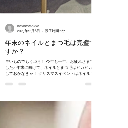
aoyamatokyo
2025年12月6日
読了時間: 1分
年末のネイルとまつ毛は完璧で
すか？
早いものでもう12月！ 今年も一年、お疲れさまで
した♪ 年末に向けて、ネイルとまつ毛はピカピカに
しておかなきゃ！ クリスマスイベントはネイルも
ばっちり決めたいものですね♪ こちらはまつ毛パー
マ×エクステが人気の＆ヘルシー！ 目元に印象を強
く出したい方にはおすすめです♪ もちろんまつ毛パ
ーマも根強い人気！ 束感まつ毛で目力UP♪ まだ若
干のお席の余裕がございますので、 ぜひご利用な