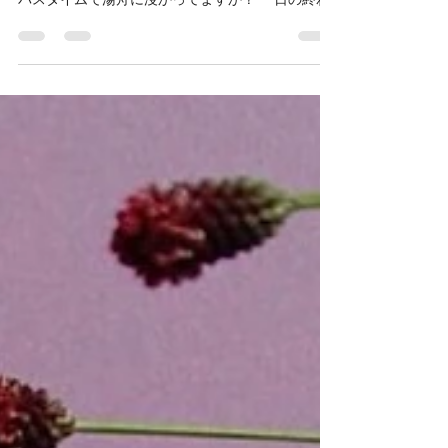
一日のむくみ、疲れをリセッ
ト！
ポール・シェリー シルエット クラリファイング バ
スオイル 150mL ¥11,000(税込) ​ 皆さんは、毎日の
バスタイムで湯舟に浸かってますか？ 一日の終わ
りにゆっくりバスタブ浸かるのって、至福の時間♪
でも毎日忙しくて、シャワーだけで済ますこと多
いのでは？？ かくいう私も、ついついシャワーの
みで済ませがち・・・ でも、やっぱり一日の疲れ
もリセットしたいし、 一日働いた足のむくみもど
うにかしたい！ なんならついでに痩せたい！！ で
も、シャワーだけで済ませてしまうと、血液もリ
ンパも促進されず、老廃物も排出できず。 美肌や
ダイエット、ストレス解消のためには、 湯舟に浸
かる事がとっても大事。 私がお勧めしたいのが、
シルエット クラリファイング バスオイル ハーブの
香りが心地よく、脂肪燃焼を促すバスオイル♪ 身体
の芯から暖め、冷えや乾燥を緩和、乾いた肌に潤
いを与えてつやのあるボディに整えてくれます♪ 血
行促進、冷えや乾燥を緩和。体内の脂肪燃焼効果