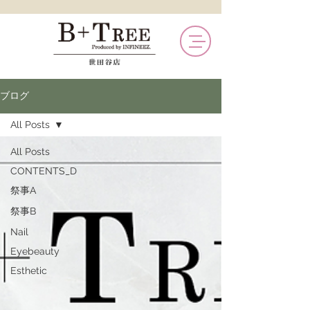
ブログ
All Posts
All Posts
CONTENTS_D
祭事A
祭事B
Nail
Eyebeauty
Esthetic