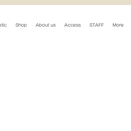
etic
Shop
About us
Access
STAFF
More