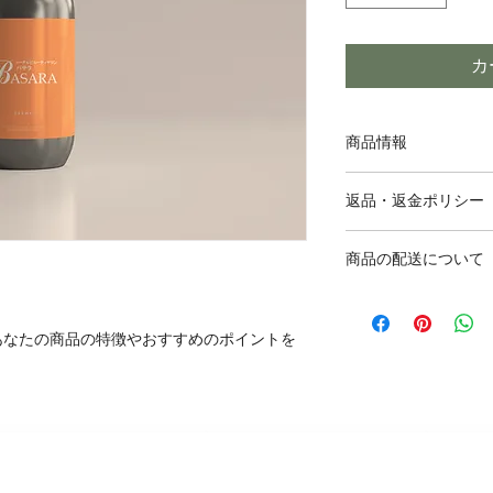
カ
商品情報
商品の詳細を入力し
返品・返金ポリシー
明に加え、商品の特
しましょう。
返品・返金規約を入
商品の配送について
だけなかった場合の
ましょう。規約の内
配送地域、料金、所
頼を獲得し、安心し
する情報を入力して
あなたの商品の特徴やおすすめのポイントを
とで、お客様の信頼
ただけます。